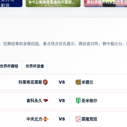
3-1上海海港富盛经开提前锁
赛前换裁声明未能改变
定中乙争冠组
、完赛结果和录像回放。重点场次优先展示，赛前查对阵，赛中看比分，
世界杯赛程
世界杯录像
VS
科莱希亚莱斯
米德兰
VS
查科永久
圣米格尔
VS
中央北方
莫隆竞技