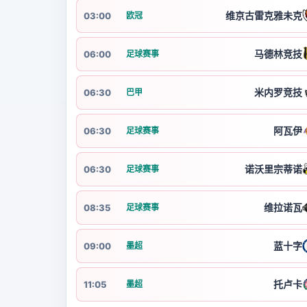
维京古雷克雅未克
03:00
欧冠
马德林竞技
06:00
足球赛事
米内罗竞技
06:30
巴甲
阿瓦伊
06:30
足球赛事
诺沃里宗蒂诺
06:30
足球赛事
维拉诺瓦
08:35
足球赛事
蓝十字
09:00
墨超
托卢卡
11:05
墨超