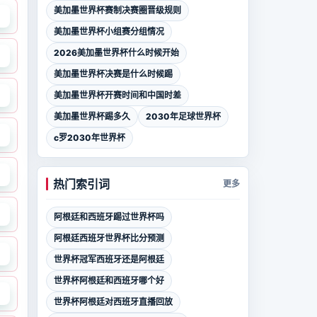
美加墨世界杯赛制决赛圈晋级规则
美加墨世界杯小组赛分组情况
2026美加墨世界杯什么时候开始
美加墨世界杯决赛是什么时候踢
美加墨世界杯开赛时间和中国时差
美加墨世界杯踢多久
2030年足球世界杯
c罗2030年世界杯
热门索引词
更多
阿根廷和西班牙踢过世界杯吗
阿根廷西班牙世界杯比分预测
世界杯冠军西班牙还是阿根廷
世界杯阿根廷和西班牙哪个好
世界杯阿根廷对西班牙直播回放