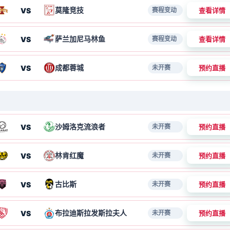
莫隆竞技
VS
查看详情
赛程变动
萨兰加尼马林鱼
VS
查看详情
赛程变动
成都蓉城
VS
预约直播
未开赛
沙姆洛克流浪者
VS
预约直播
未开赛
林肯红魔
VS
预约直播
未开赛
古比斯
VS
预约直播
未开赛
布拉迪斯拉发斯拉夫人
VS
预约直播
未开赛