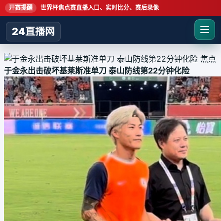
开赛提醒
世界杯焦点赛直播入口、实时比分、赛后录像
24直播网
焦点
于金永出击破坏基莱斯准单刀 泰山防线第22分钟化险