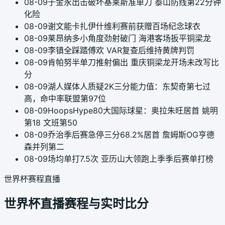
08-09
于金永出击破坏基莱斯准单刀 泰山防线第22分钟
化险
08-09
谢文能卡扎伊什维利赛前获赠百场纪念球衣
08-09
莱昂纳多小角度劲射破门 海港客场扳平铜梁龙
08-09
李镇全踩踏傅欢 VAR复查后维持黄牌判罚
08-09
肯帕努半单刀推射偏出 重庆铜梁龙开场未改写比
分
08-09
湖人媒体人质疑2K三分能力值：东契奇第七过
高，命中率联盟第97位
08-09
HoopsHype80大国际球星：奥拉朱旺居首 姚明
第18 文班第50
08-09
乔治季后赛急停三分68.2%居首 詹姆斯OG亨德
森并列第二
08-09
场均单打7.5次 亚历山大领跑上季季后赛单打榜
世界杯赛程直播
世界杯直播赛程与实时比分