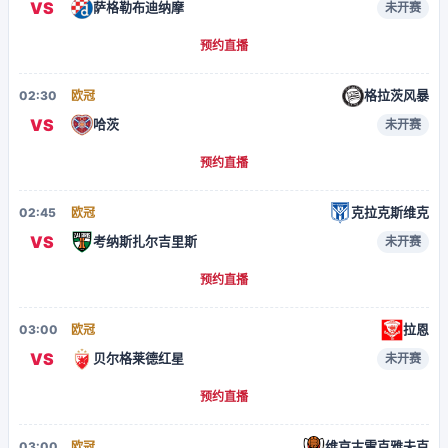
VS
萨格勒布迪纳摩
未开赛
预约直播
格拉茨风暴
02:30
欧冠
VS
哈茨
未开赛
预约直播
克拉克斯维克
02:45
欧冠
VS
考纳斯扎尔吉里斯
未开赛
预约直播
拉恩
03:00
欧冠
VS
贝尔格莱德红星
未开赛
预约直播
维京古雷克雅未克
03:00
欧冠