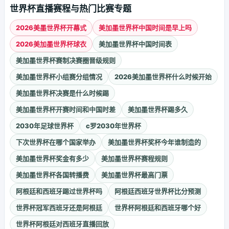
世界杯直播赛程与热门比赛专题
2026美墨世界杯开幕式
美加墨世界杯中国时间是早上吗
2026美加墨世界杯球衣
美加墨世界杯中国时间表
美加墨世界杯赛制决赛圈晋级规则
美加墨世界杯小组赛分组情况
2026美加墨世界杯什么时候开始
美加墨世界杯决赛是什么时候踢
美加墨世界杯开赛时间和中国时差
美加墨世界杯踢多久
2030年足球世界杯
c罗2030年世界杯
下次世界杯在哪个国家举办
美加墨世界杯奖杯今年谁制造的
美加墨世界杯奖金有多少
美加墨世界杯赛程规则
美加墨世界杯各国转播费
美加墨世界杯最高门票
阿根廷和西班牙踢过世界杯吗
阿根廷西班牙世界杯比分预测
世界杯冠军西班牙还是阿根廷
世界杯阿根廷和西班牙哪个好
世界杯阿根廷对西班牙直播回放