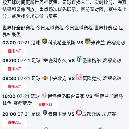
按开球时间更新世界杯赛程、足球直播入口、实时比分、完赛
结果和录像回放。重点场次优先展示，赛前查对阵，赛中看比
分，赛后找全场录像与集锦。
世界杯全部赛程
今日足球赛程
今日篮球赛程
世界杯赛程
世
界杯录像
07:00
07-21
足球
科莱希亚莱斯
VS
米德兰
赛程变动
直播入口
08:00
07-21
足球
查科永久
VS
圣米格尔
赛程变动
直播入口
08:30
07-21
足球
中央北方
VS
莫隆竞技
赛程变动
直播入口
16:00
07-21
篮球
伊洛伊洛联合皇家
VS
萨兰加尼马
林鱼
赛程变动
直播入口
20:00
07-21
足球
云南玉昆
VS
成都蓉城
未开赛
直播入口