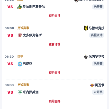
VS
贝尔谢巴夏普尔
未开赛
预约直播
马德林竞技
06:00
足球赛事
VS
戈多伊克鲁斯
赛程变动
查看详情
米内罗竞技
06:30
巴甲
VS
巴伊亚
未开赛
预约直播
阿瓦伊
06:30
足球赛事
VS
米内罗美洲
未开赛
预约直播