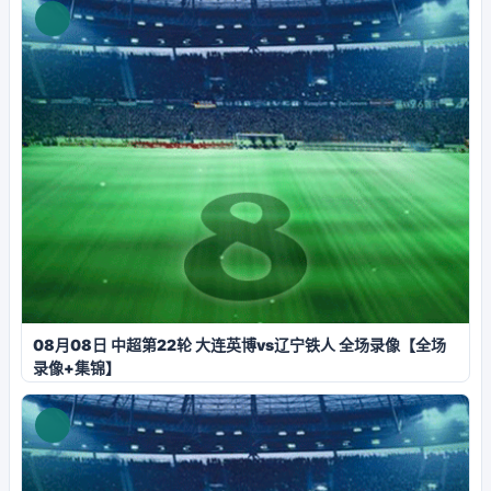
08月08日 中超第22轮 大连英博vs辽宁铁人 全场录像【全场
录像+集锦】