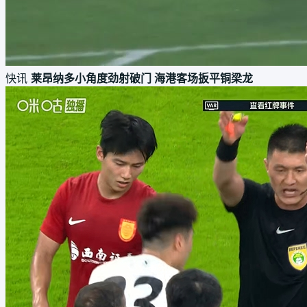
快讯
莱昂纳多小角度劲射破门 海港客场扳平铜梁龙