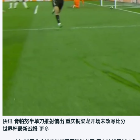
快讯
肯帕努半单刀推射偏出 重庆铜梁龙开场未改写比分
世界杯最新战报
更多