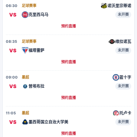
诺沃里宗蒂诺
06:30
足球赛事
VS
克里西乌马
未开赛
预约直播
维拉诺瓦
08:35
足球赛事
VS
福塔雷萨
未开赛
预约直播
蓝十字
09:00
墨超
VS
普埃布拉
未开赛
预约直播
托卢卡
11:05
墨超
VS
墨西哥国立自治大学美洲狮
未开赛
预约直播