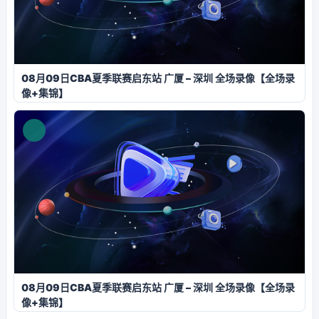
08月09日CBA夏季联赛启东站 广厦 – 深圳 全场录像【全场录
像+集锦】
08月09日CBA夏季联赛启东站 广厦 – 深圳 全场录像【全场录
像+集锦】