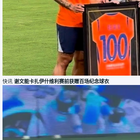
快讯
谢文能卡扎伊什维利赛前获赠百场纪念球衣